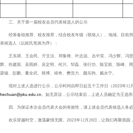
三、关于第一届校友会员代表候选人的公示
经筹备组推荐、校友推荐，结合校友年级（联络人）、地域、目前所
表候选人（以姓氏笔画为序）：
王东祺、王会民、亓文法、邓集锋、叶志远、丛中笑、冯少辉、冯
辉、肖建国、吴雨婷、吴定明、何川、邹磊、张行功、陈宝权、陈峰、周
梁循、彭鹏、董全武、韩博、靖奇、樊浩力、颜乐驹、戴永宁。
现对上述人选进行公示，公示时间自即日起五个工作日（2023
年12
hechuan@pku.edu.cn
。如无异议，公示结束后，上述人员确定为王选所
四、为保证本次会员代表大会的有效性，请上述会员代表候选人务
欢乐穿越时空，激荡豪情无限。2023
年12月28日，让我们再聚燕