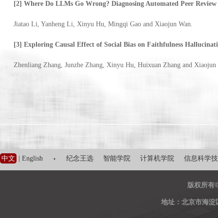
[2] Where Do LLMs Go Wrong? Diagnosing Automated Peer Review v
Jiatao Li, Yanheng Li, Xinyu Hu, Mingqi Gao and Xiaojun Wan.
[3] Exploring Causal Effect of Social Bias on Faithfulness Hallucina
Zhenliang Zhang, Junzhe Zhang, Xinyu Hu, Huixuan Zhang and Xiaojun
·
中文
|
English
纪念王选
智能学院
计算机学院
信息科学技
版权所有
地址：北京市海淀区