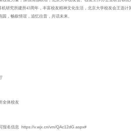
机研究所建所43周年，丰富校友精神文化生活，北京大学校友会王选计算机研究
燕园，畅叙情谊，追忆往昔，共话未来。
厅
所全体校友
https://v.wjx.cn/vm/QAc12dG.aspx#
填写报名信息