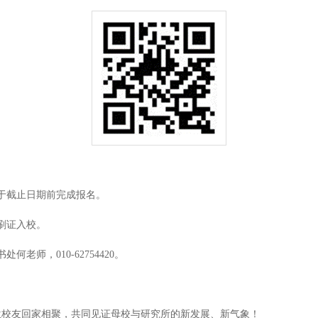
于截止日期前完成报名。
刷证入校。
老师，010-62754420。
位校友回家相聚，共同见证母校与研究所的新发展、新气象！