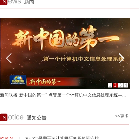
ews
N
新闻
1
2
3
4
新闻联播“新中国的第一” 点赞第一个计算机中文信息处理系统—...
“个
otice
>>更多
N
通知公告
07-03,26
2026年暑期王选计算机研究所值班安排
｜