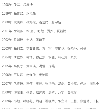
1998年
侯磊、程庆沙
1999年
杨建武、赵旭晟
2000年
侯晓辉、张海东、潘爱民、彭宇新
2001年
俞银燕、徐 辉、龙 勤、贾娟、夏新松
2002年
司端锋、韦韬、张建宇
2003年
杨列森、诸葛建伟、万小军、安维华、张治坤、付妍
2004年
李佳静、韩博、穆亚东、胡奎、韩心慧、景昊
2005年
高良才、刘家瑛、冯雪、庞燕
2006年
王铁磊、赵红佳、杨治国
2007年
仇睿恒、王伟、王祥、张行功、易剑、黄小江、任杰、周昌令
2008年
许东阳、张超、戴帅夫、房婧、万宁、贾候萍
2009年
邱勤、林晓燕、周超、翟晓华、陈立玮、王栋、张慧琳、丁忆