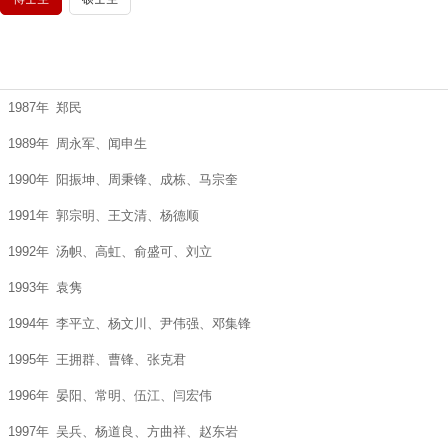
1987年
郑民
1989年
周永军、闻申生
1990年
阳振坤、周秉锋、成栋、马宗奎
1991年
郭宗明、王文清、杨德顺
1992年
汤帜、高虹、俞盛可、刘立
1993年
袁隽
1994年
李平立、杨文川、尹伟强、邓集锋
1995年
王拥群、曹锋、张克君
1996年
晏阳、常明、伍江、闫宏伟
1997年
吴兵、杨道良、方曲祥、赵东岩