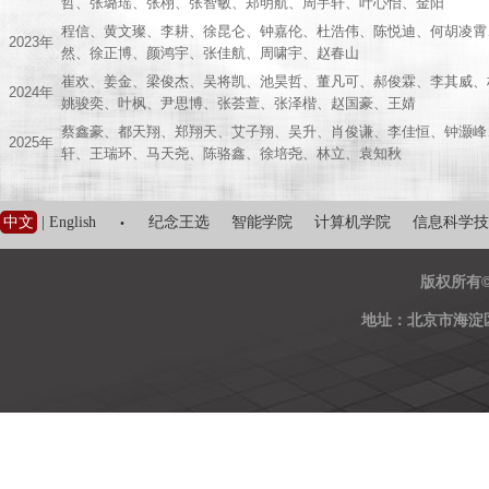
哲、张璐瑶、张栩、张智敏、郑明航、周宇轩、叶心怡、金阳
程信、黄文璨、李耕、徐昆仑、钟嘉伦、杜浩伟、陈悦迪、何胡凌霄
2023年
然、徐正博、颜鸿宇、张佳航、周啸宇、赵春山
崔欢、姜金、梁俊杰、吴将凯、池昊哲、董凡可、郝俊霖、李其威、
2024年
姚骏奕、叶枫、尹思博、张荟萱、张泽楷、赵国豪、王婧
蔡鑫豪、都天翔、郑翔天、艾子翔、吴升、肖俊谦、李佳恒、钟灏峰
2025年
轩、王瑞环、马天尧、陈骆鑫、徐培尧、林立、袁知秋
·
中文
|
English
纪念王选
智能学院
计算机学院
信息科学技
版权所有
地址：北京市海淀区