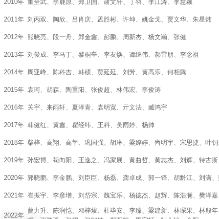
2010年
董全武、李鹿原、郑卫国、谢文轩、丁羽、李江涛、李慧颖
2011年
刘丙双、陶欣、吕肖庆、孟胜彬、许坤、姚金戈、贾文华、朱星炜
2012年
熊晓亮、段一舟、郑金鑫、彭鹏、周新杰、杨文瀚、张健
2013年
刘俊成、李马丁、黎桐辛、李友焕、谭继伟、郝雷朋、李念祖
2014年
周亚峰、陈科吉、韩硕、贾延延、刘芳、黄高乐、何相腾
2015年
袁珂、胡森、陶重阳、张俊超、林伟宏、李俊涛
2016年
关宇、来雨轩、夏泽青、袁明宽、亓文法、臧鸿宇
2017年
韩健红、黄鑫、瞿经纬、王科、吴雨婷、杨帅
2018年
柴梓、高翔、高莘、巩国强、胡琳、梁婷婷、尚明宇、宋思捷、叶钊
2019年
孙宏博、苟向阳、王逸之、冯家展、黄曲哲、黄志杰、刘辉、特古斯
2020年
郭晓鹏、李金鹏、刘臣臣、杨磊、龚卓成、郭一铎、胡黔江、刘潇、
2021年
崔振宇、李彦增、刘岱宗、魏宝乐、杨德杰、赵辉、陈浩澜、樊泽嘉
曹力升、陈润恺、邓梓焌、杜毕安、李臻、梁建新、林琛果、林殷年
2022年