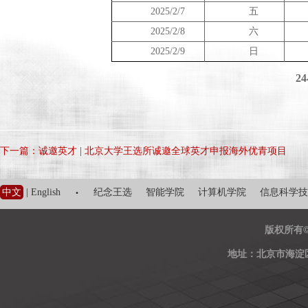
202
5
/
2/7
五
202
5
/
2/8
六
202
5
/
2/9
日
2
下一篇：诚邀英才 | 北京大学王选所诚邀全球英才申报海外优青项目
·
中文
|
English
纪念王选
智能学院
计算机学院
信息科学技
版权所有
地址：北京市海淀区