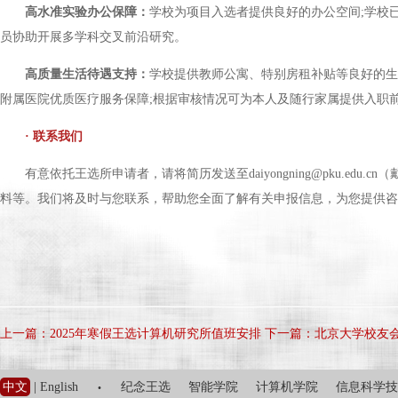
高水准实验办公保障：
学校为项目入选者提供良好的办公空间;学校
员协助开展多学科交叉前沿研究。
高质量生活待遇支持：
学校提供教师公寓、特别房租补贴等良好的生
附属医院优质医疗服务保障;根据审核情况可为本人及随行家属提供入职
· 联系我们
有意依托王选所申请者，请将简历发送至daiyongning@pku.e
料等。我们将及时与您联系，帮助您全面了解有关申报信息，为您提供咨
上一篇：2025年寒假王选计算机研究所值班安排
下一篇：北京大学校友
·
中文
|
English
纪念王选
智能学院
计算机学院
信息科学技