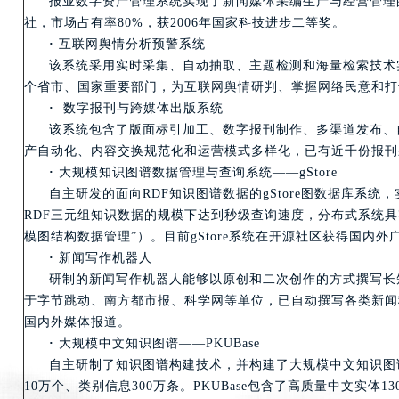
报业数字资产管理系统实现了新闻媒体采编生产与经营管理
社，市场占有率80%，获2006年国家科技进步二等奖。
·
互联网舆情分析预警系统
该系统采用实时采集、自动抽取、主题检测和海量检索技术
个省市、国家重要部门，为互联网舆情研判、掌握网络民意和打
·
数字报刊与跨媒体出版系统
该系统包含了版面标引加工、数字报刊制作、多渠道发布、
产自动化、内容交换规范化和运营模式多样化，已有近千份报刊
·
大规模知识图谱数据管理与查询系统——gStore
自主研发的面向RDF知识图谱数据的gStore图数据库系
RDF三元组知识数据的规模下达到秒级查询速度，分布式系统具
模图结构数据管理”）。目前gStore系统在开源社区获得国
·
新闻写作机器人
研制的新闻写作机器人能够以原创和二次创作的方式撰写长
于字节跳动、南方都市报、科学网等单位，已自动撰写各类新闻
国内外媒体报道。
·
大规模中文知识图谱——PKUBase
自主研制了知识图谱构建技术，并构建了大规模中文知识图谱PK
10万个、类别信息300万条。PKUBase包含了高质量中文实体1