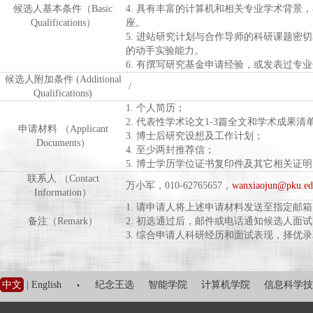
候选人基本条件（Basic
4. 具有丰富的计算机和相关专业学术背
Qualifications）
座。
5. 进站研究计划与合作导师的科研课题
的动手实验能力。
6. 有撰写研究基金申请经验，或发表过专
候选人附加条件 (Additional
/
Qualifications)
1. 个人简历；
2. 代表性学术论文1-3篇全文和学术成果
申请材料 （Applicant
3. 博士后研究设想及工作计划；
Documents）
4. 至少两封推荐信；
5. 博士学历学位证书复印件及其它相关证
联系人 （Contact
万小军，010-62765657，
wanxiaojun@pku.ed
Information）
1. 请申请人将上述申请材料发送至指定邮箱
备注（Remark）
2. 初选通过后，邮件或电话通知候选人面
3. 综合申请人科研经历和面试表现，择优
·
中文
|
English
纪念王选
智能学院
计算机学院
信息科学技