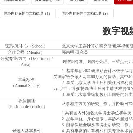
网络内容保护与文档处理（1）
网络内容保护与文档处理（2）
数字视
院系/所/中心（School）
北京大学王选计算机研究所/数字视频
合作导师（Mentor）
郭宗明 研究员
研究专业/方向（Department /
图神经网络、图信号处理、三维点云计
Area）
1. 基本年薪和科研津贴合计不低于24万
受国家给予每人两年60万元的资助，其中4
年
薪
标准
2. 享受北京大学博士后相关住房福利待遇
（Annual Salary）
万元/年；博雅/博新博士后可申请学校提供
3. 享受北大事业编制教职工同等的各类
职位描述
从事相关方向的研究工作，并协助日常学
（Position description）
1.具有国内外知名大学博士学位和学历
2. 品学兼优、身心健康，年龄不超过3
3. 能够保证全职从事博士后研究工作。
候选人基本条件
4. 具有丰富的计算机和相关专业学术背