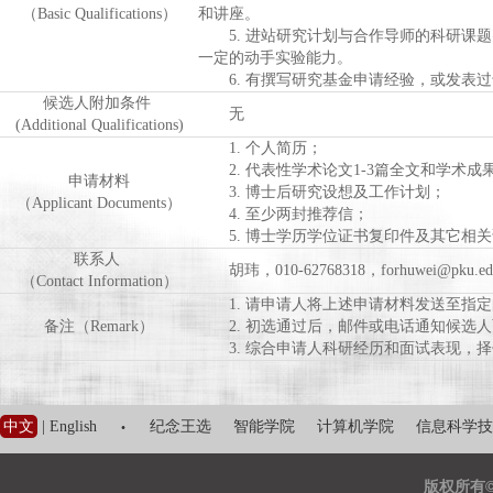
（Basic Qualifications）
和讲座。
5. 进站研究计划与合作导师的科研课题
一定的动手实验能力。
6. 有撰写研究基金申请经验，或发表过
候选人附加条件
无
(Additional Qualifications)
1. 个人简历；
2. 代表性学术论文1-3篇全文和学术成
申请材料
3. 博士后研究设想及工作计划；
（Applicant Documents）
4. 至少两封推荐信；
5. 博士学历学位证书复印件及其它相关
联系人
胡玮，010-62768318，forhuwei@pku.edu
（Contact Information）
1. 请申请人将上述申请材料发送至指定
备注（Remark）
2. 初选通过后，邮件或电话通知候选人
3. 综合申请人科研经历和面试表现，择
·
中文
|
English
纪念王选
智能学院
计算机学院
信息科学技
版权所有