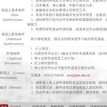
1. 具有国内外知名大学博士学位和学历，且获博士
2. 品学兼优、身心健康，年龄不超过35岁。
候选人基本条件
3. 能够保证全职从事博士后研究工作。
（Basic
4. 具有丰富的计算机和相关专业学术背景，在相关
Qualifications）
5. 进站研究计划与合作导师的科研课题密切相关，
验能力。
6. 有撰写研究基金申请经验，或发表过专业领域顶
候选人附加条件
(Additional
有计算机视觉、模式识别和深度学习相关研究基础
Qualifications)
1. 个人简历；
申请材料
2. 代表性学术论文1-3篇全文和学术成果清单（含详
（Applicant
3. 博士后研究设想及工作计划；
Documents）
4. 至少两封推荐信；
5. 博士学历学位证书复印件及其它相关证明。
联系人 （Contact
王勇涛，010-62760690，
wyt@pku.edu.cn
Information）
1. 请申请人将上述申请材料发送至指定邮箱（邮件标
备注（Remark）
2. 初选通过后，邮件或电话通知候选人面试时间。
3. 综合申请人科研经历和面试表现，择优录取；申
中文
|
English
纪念王选
智能学院
计算机学院
信息科学技