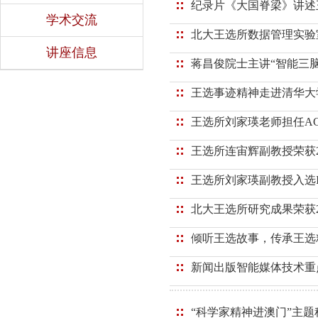
纪录片《大国脊梁》讲述
学术交流
北大王选所数据管理实验
讲座信息
蒋昌俊院士主讲“智能三脑
王选事迹精神走进清华大
王选所刘家瑛老师担任ACM M
王选所连宙辉副教授荣获2
王选所刘家瑛副教授入选IEEE
北大王选所研究成果荣获2
倾听王选故事，传承王选
新闻出版智能媒体技术重
“科学家精神进澳门”主