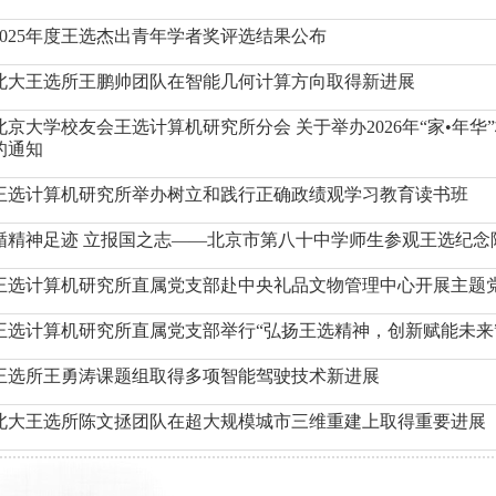
2025年度王选杰出青年学者奖评选结果公布
北大王选所王鹏帅团队在智能几何计算方向取得新进展
北京大学校友会王选计算机研究所分会 关于举办2026年“家•年
的通知
王选计算机研究所举办树立和践行正确政绩观学习教育读书班
循精神足迹 立报国之志——北京市第八十中学师生参观王选纪念
王选计算机研究所直属党支部赴中央礼品文物管理中心开展主题
王选计算机研究所直属党支部举行“弘扬王选精神，创新赋能未来
王选所王勇涛课题组取得多项智能驾驶技术新进展
北大王选所陈文拯团队在超大规模城市三维重建上取得重要进展