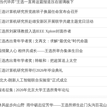
“当代毕昇”王选一直将这篇报道压在玻璃板下
王选计算机研究所党政班子换届任命宣布会召开
王选计算机研究所赴雄安新区开展联学共建主题党日活动
王选所刘家瑛教授入选IEEE Xplore封面作者
王选杰出青年学者奖 | 文再文：求解“最优化”时代命题
温情聚人心 相伴共成长——王选所举办集体生日会
王选杰出青年学者奖 | 韩银和：把超算送上太空
王选计算机研究所举行2026年毕业典礼
“北大-朗新人工智能联合实验室”正式成立
报名征集 | 2026年北京大学王选所青年论坛
沐风徒步向山野 雨中砺志绽芳华——王选所师生赴门头沟百花