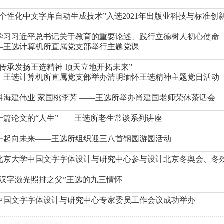
“个性化中文字库自动生成技术”入选2021年出版业科技与标准创
学习习近平总书记关于教育的重要论述、践行立德树人初心使命
—王选计算机所直属党支部举行主题党课
“传承发扬王选精神 顶天立地开拓未来”
—王选计算机所直属党支部举办清明缅怀王选精神主题党日活动
科海建伟业 家国桃李芳 ——王选所举办肖建国老师荣休茶话会
一篇论文的“人生”——王选所老生常谈系列讲座
一起向未来——王选所组织迎三八首钢园游园活动
北京大学中国文字字体设计与研究中心参与设计北京冬奥会、冬
“汉字激光照排之父”王选的九三情怀
中国文字字体设计与研究中心专家委员工作会议成功举办